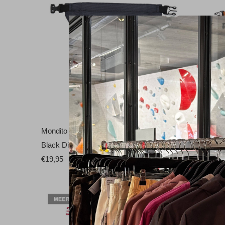
Mondito Boulderpofzak
Black Di
Black Diamond
Black Di
€19,95
€49,99