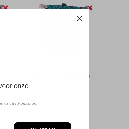
Moon Bouldering Chalk Bag 100%
Moon
 voor onze
€34,99
nieuws van Monkshop!