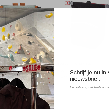
amond Supermondo Chalk Pot
Bouldering Chalk Bag
amond
Moon
Schrijf je nu in
€34,99
nieuwsbrief.
En ontvang het laatste 