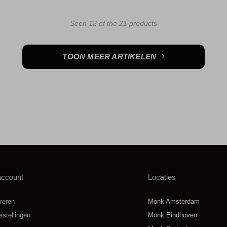
Seen 12 of the 21 products
TOON MEER ARTIKELEN
account
Locaties
reren
Monk Amsterdam
estellingen
Monk Eindhoven