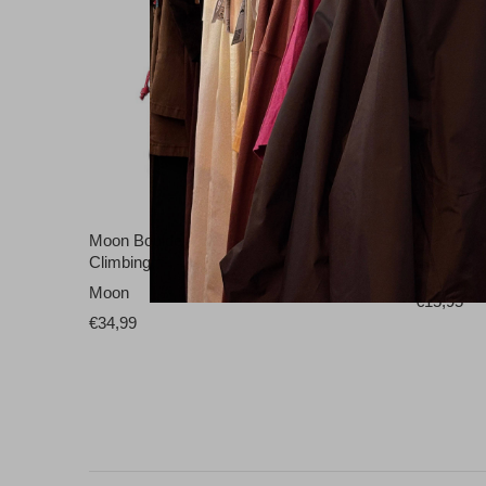
Moon Bouldering Chalk Bag 100%
Black Di
Climbing
Black Di
Moon
€15,95
€34,99