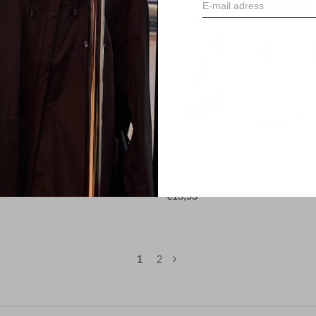
amond Mojo Chalk Bag
Mojo Zip Pofzak
amond
Black Diamond
€15,95
1
2