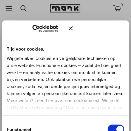
0
Betaalmethoden
Praktische info
Algemene voorwaarden
Tijd voor cookies.
Privacy Policy
Betaalmethoden
Ledenkorting
Wij gebruiken cookies en vergelijkbare technieken op
onze website. Functionele cookies – zodat de boel goed
Verzenden & retourneren
werkt – en analytische cookies om monk.nl te kunnen
blijven verbeteren. Ook plaatsen we persoonlijke
Betaalmethoden
cookies, zodat wij en derde partijen jouw internetgedrag
kunnen volgen en persoonlijke content kunnen laten zien.
Meer weten? Lees hier over ons cookiebeleid. Wil je de
Schrijf je nu in voor onze
Je betaalt altijd vooraf (bij het afronden van je bestelling). Dat
100% Monk online ervaring? Dan is het nodig dat je onze
nieuwsbrief.
kan via tien methodes: via
Wero
,
PayPal
,
creditcard,
cookies accepteert. Klik hiervoor op ‘Prima!’ en het is
overschrijving
,
KBC/CBC, ING Home’Pay, Belfius Direct
En ontvang het laatste nieuws van Monkshop!
gefikst. Als je kiest voor weigeren, plaatsen we alleen
Toestemmingsselectie
Net,
Sofort Banking
of
Bancontact
. Online bestellingen
functionele en analytische cookies. Lees
Functioneel