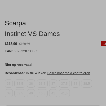
Scarpa
Instinct VS Dames
€118,99
€169,99
-
EAN:
8025228799859
Niet op voorraad
Beschikbaar in de winkel:
Beschikbaarheid controleren
35
35.5
36
36.5
37
37.5
38
38.5
39
39.5
40
40.5
41
41,5