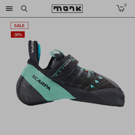
0
SALE
-30%