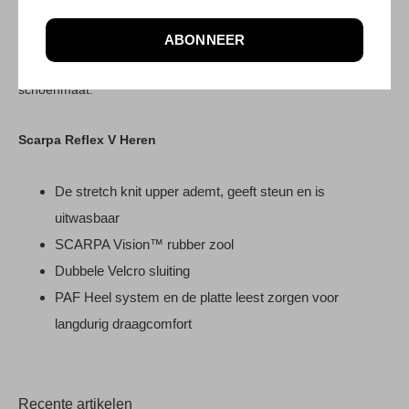
routes klimmen. Ook verkrijgbaar in damesuitvoering. Deze
ABONNEER
schoen is ontworpen voor indoor klimmen en boulderen.
Adviesmaat: zo dicht mogelijk bij je normale sneaker
schoenmaat.
Scarpa Reflex V Heren
De stretch knit upper ademt, geeft steun en is
uitwasbaar
SCARPA Vision™ rubber zool
Dubbele Velcro sluiting
PAF Heel system en de platte leest zorgen voor
langdurig draagcomfort
Recente artikelen