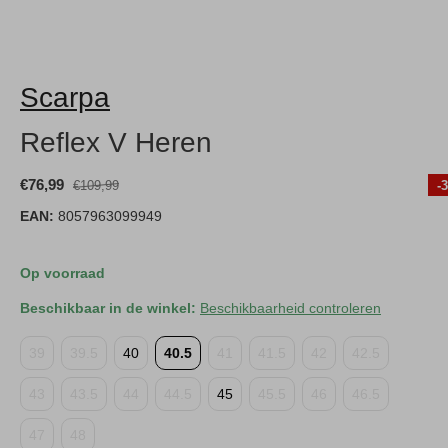
Scarpa
Reflex V Heren
€76,99
€109,99
-
EAN:
8057963099949
Op voorraad
Beschikbaar in de winkel:
Beschikbaarheid controleren
39
39.5
40
40.5
41
41.5
42
42.5
43
43.5
44
44.5
45
45.5
46
46.5
47
48