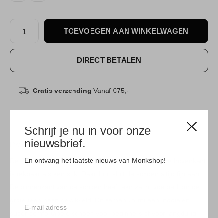
TOEVOEGEN AAN WINKELWAGEN
DIRECT BETALEN
Gratis verzending
Vanaf €75,-
Schrijf je nu in voor onze
nieuwsbrief.
Productomschrijving
En ontvang het laatste nieuws van Monkshop!
De Scarpa Reflex V heeft een stretchy upper knit; de bovenkant
is rekbaar als een sok. Daardoor sluit de schoen altijd fijn aan.
De binnenkant van de schoen heeft een zacht voetbed om de
grote teen heen gewikkeld. Dit samen vormt een mooie en
super comfortabele schoen voor beginners of voor langdurig