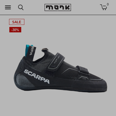
0
SALE
-30%