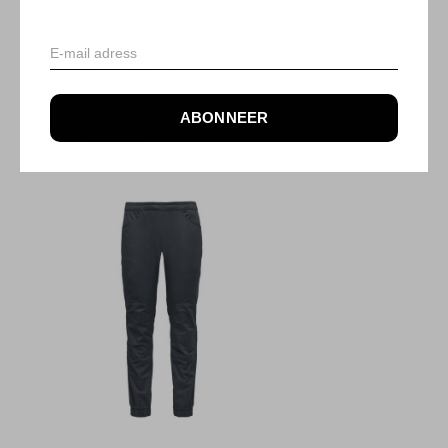
NIET OP VOORRAAD
Gratis verzending
Vanaf €75,-
ABONNEER
Recente artikelen