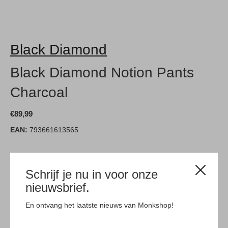
Black Diamond
Black Diamond Notion Pants
Charcoal
€89,99
EAN:
793661613565
Niet op voorraad
Schrijf je nu in voor onze
Beschikbaar in de winkel:
Beschikbaarheid controleren
nieuwsbrief.
S
M
XL
En ontvang het laatste nieuws van Monkshop!