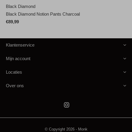
Black Diamond
Black Diamond Notion Pants Charcoal
€89,99
Klantenservice
Mijn account
Locaties
Over ons
© Copyright
2026
-
Monk