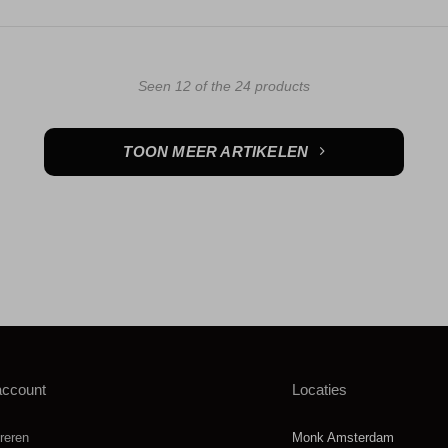
Seen 12 of the 24 products
TOON MEER ARTIKELEN
account
Locaties
reren
Monk Amsterdam