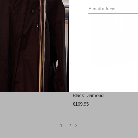
amond Mojo Chalk Bag
Black Diamond Circuit Crash P
Orange
amond
Black Diamond
€169,95
1
2