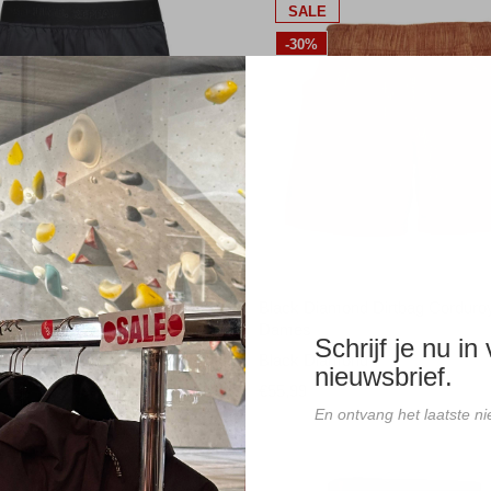
SALE
-30%
mond Sierra Short Black
Black Diamond Dirtbag Corduro
Dames
amond
Schrijf je nu in
Black Diamond
nieuwsbrief.
€55,99
En ontvang het laatste 