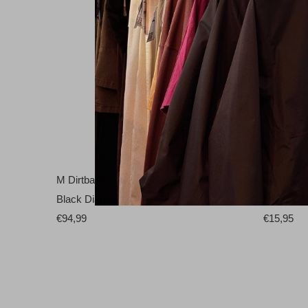
M Dirtbag Pants Clay
Black Di
Black Diamond
Black Di
€94,99
€15,95