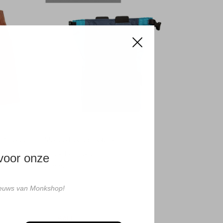
y Shorts
Mondo Boulderpofzak
Black Diamond
 voor onze
€29,95
nieuws van Monkshop!
SALE