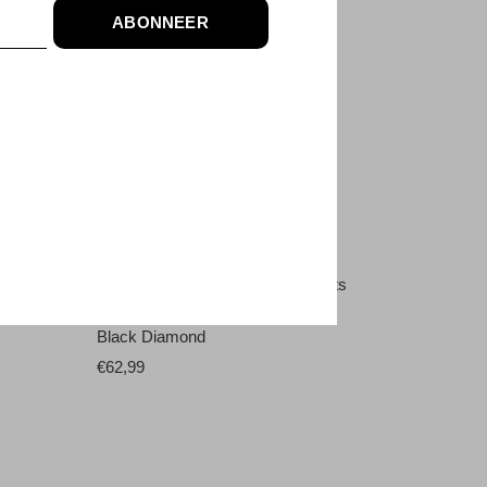
ABONNEER
-30%
ad Rust
Black Diamond W Notion SP Pants
Moonstone
Black Diamond
€62,99