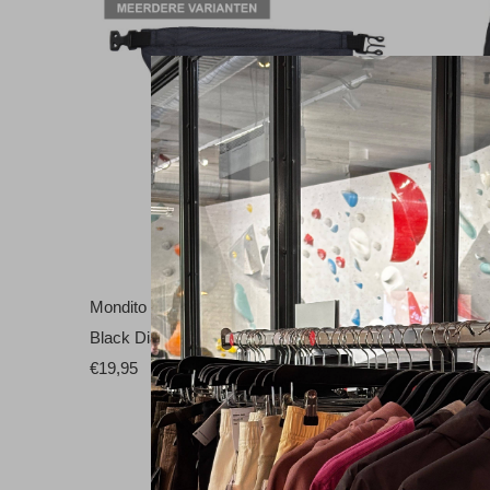
Mondito Boulderpofzak
Black Dia
Black Diamond
Black Di
€19,95
€54,99