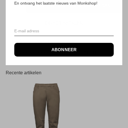
En ontvang het laatste nieuws van Monkshop!
TOEVOEGEN AAN WINKELWAGEN
DIRECT BETALEN
Gratis verzending
Vanaf €75,-
ABONNEER
Vandaag verzonden?
Je hebt nog
03 : 11 :
50
Recente artikelen