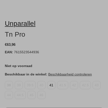
Unparallel
Tn Pro
€63,96
EAN:
7615523544936
Niet op voorraad
Beschikbaar in de winkel:
Beschikbaarheid controleren
38
39
39.5
40
41
41.5
42
42.5
43
44
44.5
45
46