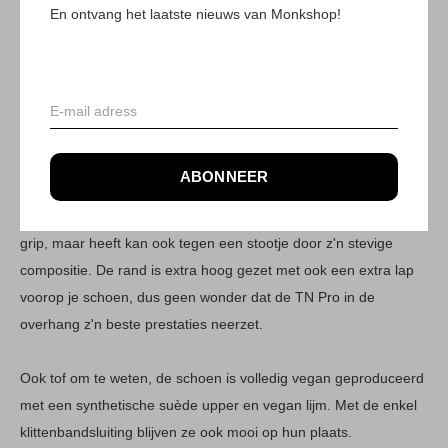
klimmer.
En ontvang het laatste nieuws van Monkshop!
Opvallend kenmerk is de brede neus, die je net wat meer
foutmarge geeft bij dynamische passen. Het rubber is van eigen
productie bij Unparallel en de TN Pro heeft alleen het beste
gekregen. Het 4.2 mm Real Honor rubber is geeft je maximaal
voordeel op edging en het leggen van hakjes. De constructie
ABONNEER
van de schoen met een slingshot hak zorgt er ook voor dat je
voet precies blijft zitten. Het rubber is pakt op de kleinste treetjes
grip, maar heeft kan ook tegen een stootje door z'n stevige
compositie. De rand is extra hoog gezet met ook een extra lap
voorop je schoen, dus geen wonder dat de TN Pro in de
overhang z'n beste prestaties neerzet.
Ook tof om te weten, de schoen is volledig vegan geproduceerd
met een synthetische suède upper en vegan lijm. Met de enkel
klittenbandsluiting blijven ze ook mooi op hun plaats.