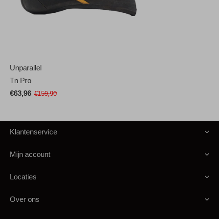
Unparallel
Tn Pro
€63,96
€159,90
Klantenservice
Mijn account
Locaties
Over ons