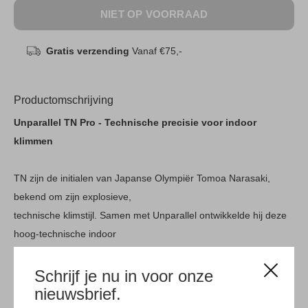
NIET OP VOORRAAD
Gratis verzending
Vanaf €75,-
Productomschrijving
Unparallel TN Pro - Technische precisie voor indoor
klimmen
TN zijn de initialen van Japanse Olympiër Tomoa Narasaki,
bekend om zijn explosieve,
technische klimstijl. Samen met Unparallel ontwikkelde hij deze
hoog-technische indoor
klimschoen, gemaakt voor competities. Met een agressieve
neus en een strakke hiel voor het leggen van teentjes en hakjes
Schrijf je nu in voor onze
op de kleinste randjes is dit een schoen voor de ervaren
nieuwsbrief.