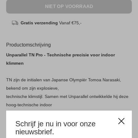
NIET OP VOORRAAD
Gratis verzending
Vanaf €75,-
Productomschrijving
Unparallel TN Pro - Technische precisie voor indoor
klimmen
TN zijn de initialen van Japanse Olympiër Tomoa Narasaki,
bekend om zijn explosieve,
technische klimstijl. Samen met Unparallel ontwikkelde hij deze
hoog-technische indoor
klimschoen, gemaakt voor competities. Met een agressieve
neus en een strakke hiel voor het leggen van teentjes en hakjes
Schrijf je nu in voor onze
op de kleinste randjes is dit een schoen voor de ervaren
nieuwsbrief.