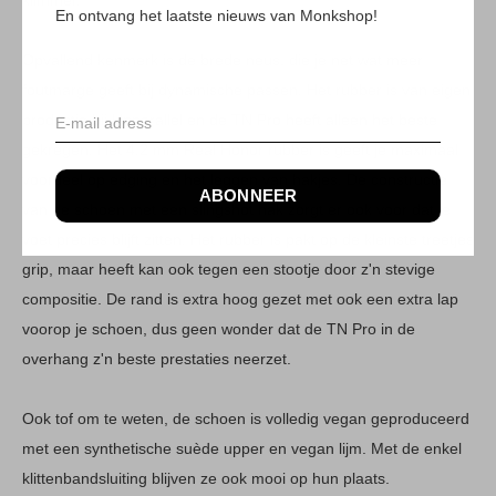
klimmer.
En ontvang het laatste nieuws van Monkshop!
Opvallend kenmerk is de brede neus, die je net wat meer
foutmarge geeft bij dynamische passen. Het rubber is van eigen
productie bij Unparallel en de TN Pro heeft alleen het beste
gekregen. Het 4.2 mm Real Honor rubber is geeft je maximaal
voordeel op edging en het leggen van hakjes. De constructie
ABONNEER
van de schoen met een slingshot hak zorgt er ook voor dat je
voet precies blijft zitten. Het rubber is pakt op de kleinste treetjes
grip, maar heeft kan ook tegen een stootje door z'n stevige
compositie. De rand is extra hoog gezet met ook een extra lap
voorop je schoen, dus geen wonder dat de TN Pro in de
overhang z'n beste prestaties neerzet.
Ook tof om te weten, de schoen is volledig vegan geproduceerd
met een synthetische suède upper en vegan lijm. Met de enkel
klittenbandsluiting blijven ze ook mooi op hun plaats.