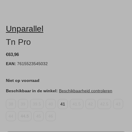
Unparallel
Tn Pro
€63,96
EAN:
7615523545032
Niet op voorraad
Beschikbaar in de winkel:
Beschikbaarheid controleren
38
39
39.5
40
41
41.5
42
42.5
43
44
44.5
45
46