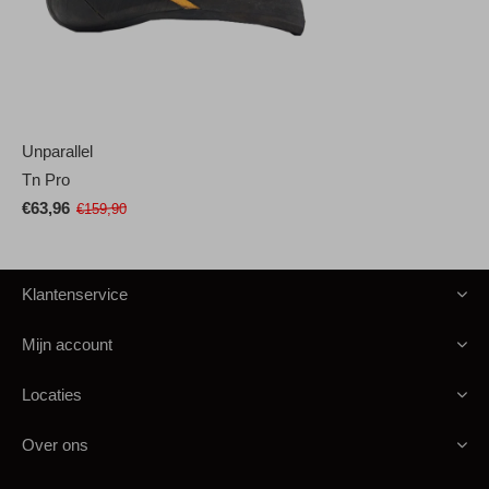
Unparallel
Tn Pro
€63,96
€159,90
Klantenservice
Mijn account
Locaties
Over ons